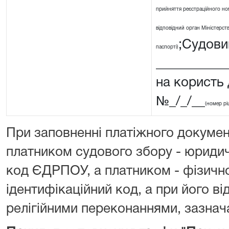
прийняття реєстраційного ном
відповідний орган Міністерства
;Судовий
паспорті)
__________
на користь
№_/_/__
(номер рі
При заповненні платіжного докумен
платником судового збору - юриди
код ЄДРПОУ, а платником - фізичн
ідентифікаційний код, а при його від
релігійними переконаннями, зазнача