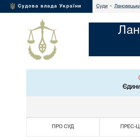
Лановецьки
Судова влада України
Суди
•
Лан
Єдини
ПРО СУД
ПРЕС-Ц