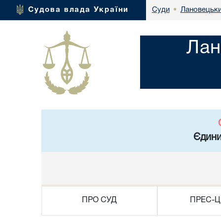
Лановецьки
Судова влада України
Суди
•
Лан
Єдини
ПРО СУД
ПРЕС-Ц