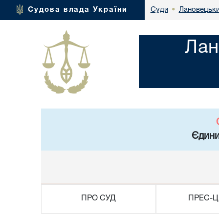
Лановецьки
Судова влада України
Суди
•
Лан
Єдини
ПРО СУД
ПРЕС-Ц