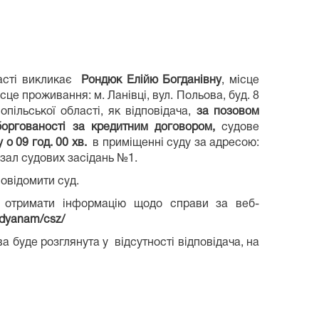
ласті викликає
Рондюк Елійю Богданівну
, місце
місце проживання: м. Ланівці, вул. Польова, буд. 8
опільської області, як відповідача,
за позовом
оргованості за кредитним договором,
судове
у
о 09 год. 00 хв.
в приміщенні суду за адресою:
, зал судових засідань №1.
овідомити суд.
 отримати інформацію щодо справи за веб-
madyanam/csz/
буде розглянута у відсутності відповідача, на